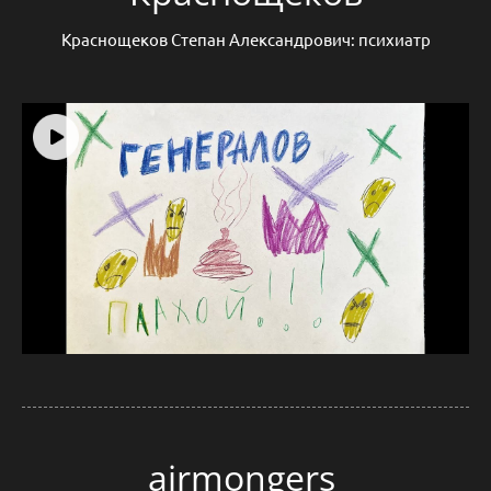
Краснощеков Степан Александрович: психиатр
airmongers